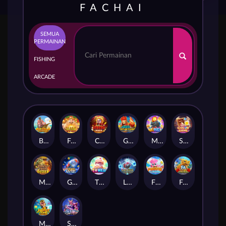
FACHAI
SEMUA
PERMAINAN
FISHING
ARCADE
BAO CHUAN FISHING
FA CHAI DOZER
CIRCUS DOZER
Gods Fortune Fishing
MINES
SUPER COLOR GAME
MONEY TREE DOZER
Go Go Rise
TOWER
LIGHTNING BOMB
FIERCE FISHING
FA CHAI FISHING
MONKEY KING FISHING
STAR HUNTER