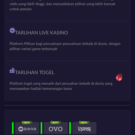
odds yang lebih tinggi, dan menyediakan pilihan yang lebih banyak
untuk pemain.
TARUHAN LIVE KASINO
Platform Pilihan bagi perusahaan-perusahaan terbaik di dunia, dengan
pilihan variasi game terbanyak
TARUHAN TOGEL
Platform togel yang menarik dari perusahan terbaik di dunia yang
menawarkan hadiah kemenangan besar