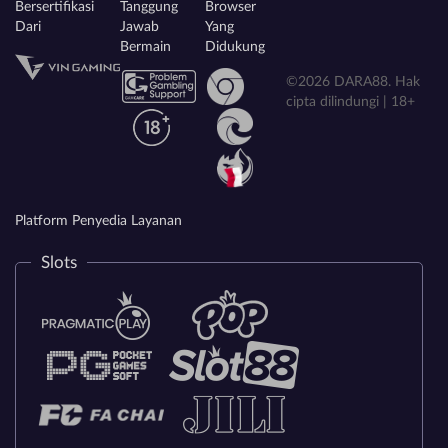
Bersertifikasi
Tanggung
Browser
Dari
Jawab
Yang
Bermain
Didukung
©2026 DARA88. Hak
cipta dilindungi | 18+
Platform Penyedia Layanan
Slots