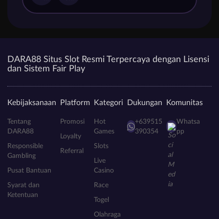
DARA88 Situs Slot Resmi Terpercaya dengan Lisensi
dan Sistem Fair Play
Kebijaksanaan
Platform
Kategori
Dukungan
Komunitas
Tentang
Promosi
Hot
+639515
Whatsa
DARA88
Games
390354
pp
Loyalty
Responsible
Slots
Referral
Gambling
Live
Pusat Bantuan
Casino
Syarat dan
Race
Ketentuan
Togel
Olahraga