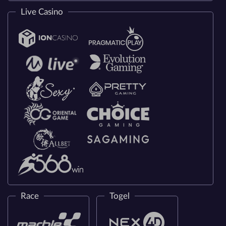
Live Casino
Race
Togel