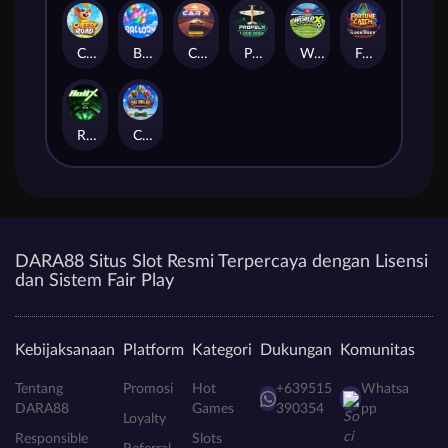
Cheesy Road
Balloon
CarX
PropelX
World Champion X
Fortune Catch
RollX
CaiBalaoCappadocia
DARA88 Situs Slot Resmi Terpercaya dengan Lisensi
dan Sistem Fair Play
Kebijaksanaan
Platform
Kategori
Dukungan
Komunitas
Tentang
Promosi
Hot
+639515
Whatsa
DARA88
Games
390354
pp
Loyalty
Responsible
Slots