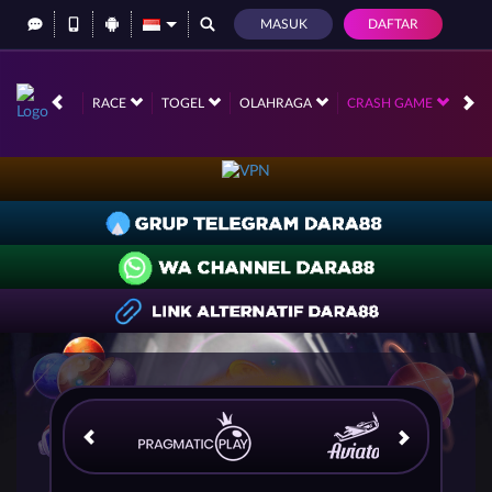
MASUK
DAFTAR
VE CASINO
RACE
TOGEL
OLAHRAGA
CRASH GAME
AR