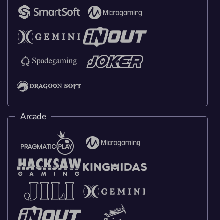
Arcade