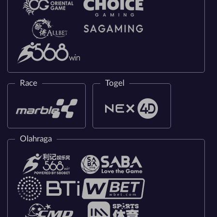
Race
Togel
Olahraga