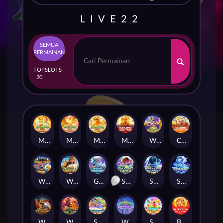
LIVE22
SEMUA
PERMAINAN
TOP
SLOTS
20
Mahjong Gold: Dragon
Mahjong Gold: Phoenix
Mahjong Gold: Lion
Mahjong Gold: Tiger
Wonders of Giza Pyramid
CaiShen Mega Fortune
Wonders of Machu Picchu
Wonder of Hanging Garden
God's Gambit: Poseidon
Space Quest: Earth
Space Quest: Moon
Space Quest: Neptune
Wonders of Colosseum
Wonders of Grand Canyon
Slithering Riches
Wonders of Taj Mahal
Sugar Strike
Blitz Coin: Hold & Win