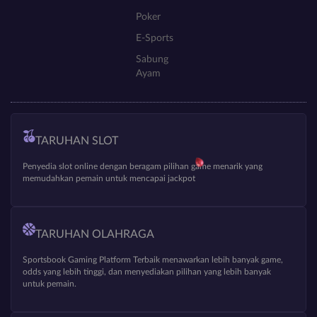
Poker
E-Sports
Sabung
Ayam
TARUHAN SLOT
Penyedia slot online dengan beragam pilihan game menarik yang
memudahkan pemain untuk mencapai jackpot
TARUHAN OLAHRAGA
Sportsbook Gaming Platform Terbaik menawarkan lebih banyak game,
odds yang lebih tinggi, dan menyediakan pilihan yang lebih banyak
untuk pemain.