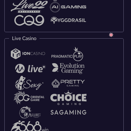
Live Casino