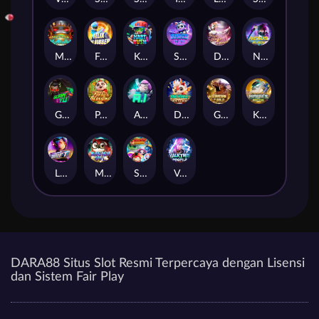
Mecha Kaiju
Felix The Robber
Kart Rush
Space Cat
Dance Dance Dance
Nexus Blade
Guan Yu
PANDA BLESSING
A.I
Dragon Festive
Guardian of Gold
Kaiju Battle
Lumina Drift
Magica Owl
Sushi Avenger
Valkyrie Profile
DARA88 Situs Slot Resmi Terpercaya dengan Lisensi
dan Sistem Fair Play