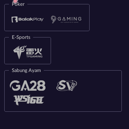
Poker
E-Sports
Sabung Ayam