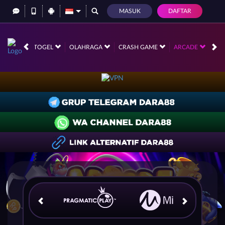
MASUK
DAFTAR
RACE
TOGEL
OLAHRAGA
CRASH GAME
ARCADE
PO