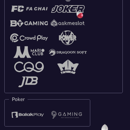
Poker