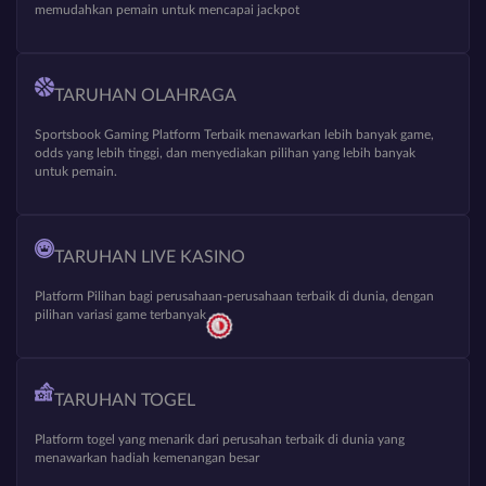
memudahkan pemain untuk mencapai jackpot
TARUHAN OLAHRAGA
Sportsbook Gaming Platform Terbaik menawarkan lebih banyak game,
odds yang lebih tinggi, dan menyediakan pilihan yang lebih banyak
untuk pemain.
TARUHAN LIVE KASINO
Platform Pilihan bagi perusahaan-perusahaan terbaik di dunia, dengan
pilihan variasi game terbanyak
TARUHAN TOGEL
Platform togel yang menarik dari perusahan terbaik di dunia yang
menawarkan hadiah kemenangan besar