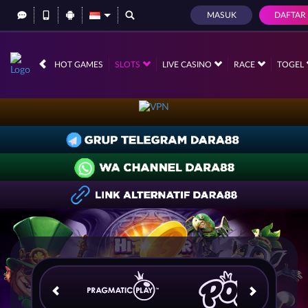
MASUK
DAFTAR
HOT GAMES
SLOTS
LIVE CASINO
RACE
TOGEL
IDR
12,685,122,