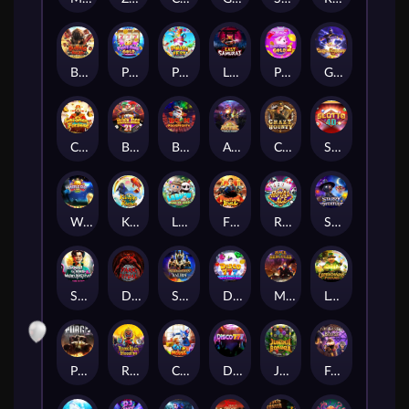
Buffalo Rush HIGHROLLER
Piggy Bank Gold
Pinata Fest
Last Samurai
Piggy Bank Gold 2
Genie Mystery
Cai Shen Fortune
BlackJack21
Boom of Prosperity
Aztec: Bonus Hunt
Crazy Bounty
Slotto 4D
World Cup Final
Kingyo Riches
LABUBU: Fall In Wild
Fighting Bull
Royal Ace
Starry Adventure
Squid Game 2: Mukunghwa
Dark Ritual
Scale of Heaven: Anubis
Disco 777 Hold and Win
Mace of Hercules
Leprechaun’s Fortune
PUBG2
Ramakien Blessing
Cat & Mouse
Disco 777
Jumanji Bonanza
Fantastic Beast