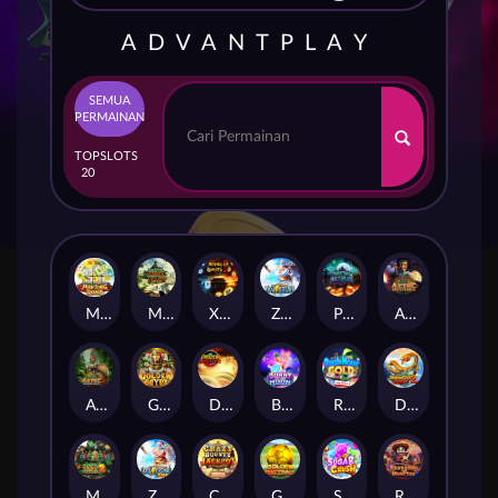
ADVANTPLAY
SEMUA
PERMAINAN
TOP
SLOTS
20
Mahjong Roar
Maya: Elemental Totem
Xiang Qi Ways 2
Zeustrike
Phantom Multiplier
Aztec: Gold Temple
Aztec: Bonus Hunt 2
Golden Egypt
Dragon Chi’s Quest
Bunny to the Moon
Rush Hour Gold
Dragon Chi's Quest 2
Maya: Elemental Totem 2
Zeustrike Xmas
Crazy Bounty: Jackpot
Golden Football
Sugar Crush
Rhapsody of Muertos