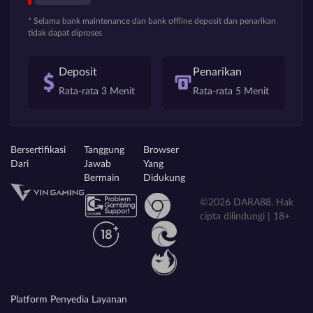
* Selama bank maintenance dan bank offline deposit dan penarikan
tidak dapat diproses
Deposit
Penarikan
Rata-rata 3 Menit
Rata-rata 5 Menit
Bersertifikasi
Tanggung
Browser
Dari
Jawab
Yang
Bermain
Didukung
©2026 DARA88. Hak
cipta dilindungi | 18+
Platform Penyedia Layanan