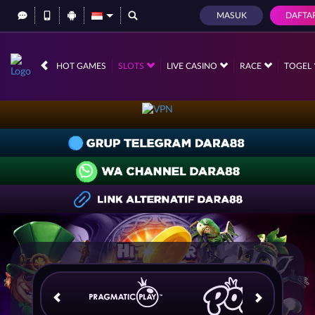
MASUK
DAFTA
HOT GAMES
SLOTS
LIVE CASINO
RACE
TOGEL
IDR
12,690,565,