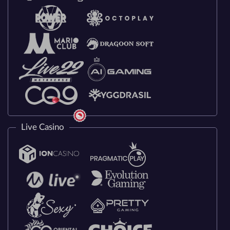
Live Casino