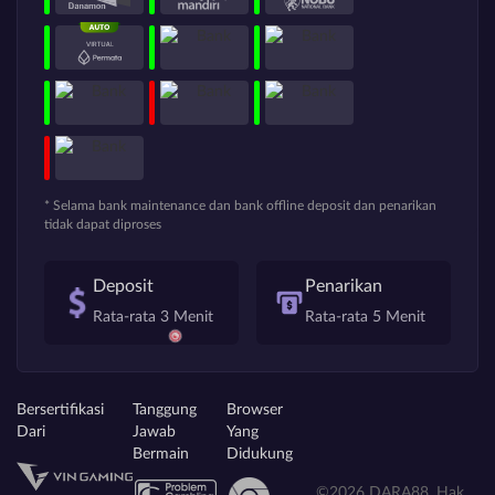
* Selama bank maintenance dan bank offline deposit dan penarikan
tidak dapat diproses
Deposit
Penarikan
Rata-rata 3 Menit
Rata-rata 5 Menit
Bersertifikasi
Tanggung
Browser
Dari
Jawab
Yang
Bermain
Didukung
©2026 DARA88. Hak