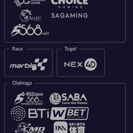
Race
Togel
Olahraga