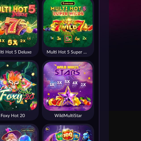
ti Hot 5 Deluxe
Multi Hot 5 Super Wilds
Foxy Hot 20
WildMultiStar