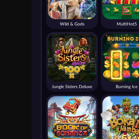
Wild & Gods
MultiHot5
Jungle Sisters Deluxe
Burning Ice