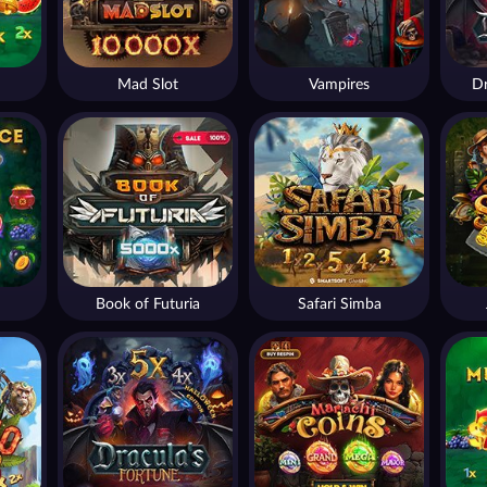
Mad Slot
Vampires
Dr
Book of Futuria
Safari Simba