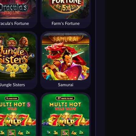
acula's Fortune
Farm's Fortune
Jungle Sisters
Samurai