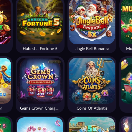
Habesha Fortune 5
Jingle Bell Bonanza
Mul
r
Gems Crown Charging Wilds
Coins Of Atlantis