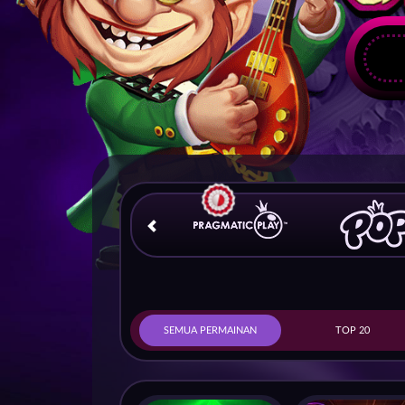
SEMUA PERMAINAN
TOP 20