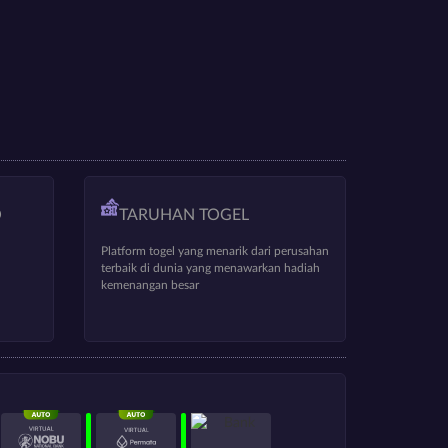
O
TARUHAN TOGEL
Platform togel yang menarik dari perusahan
terbaik di dunia yang menawarkan hadiah
kemenangan besar