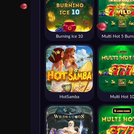
Burning Ice 10
HotSamba
Multi Hot 1