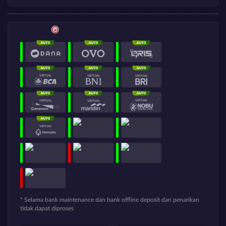
* Selama bank maintenance dan bank offline deposit dan penarikan
tidak dapat diproses