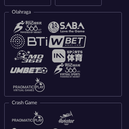
Olahraga
Crash Game