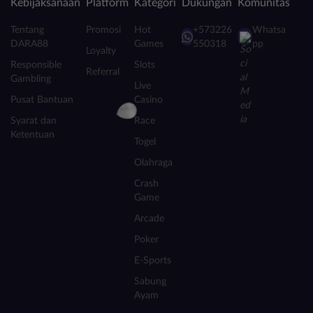
Kebijaksanaan
Platform
Kategori
Dukungan
Komunitas
Tentang
Promosi
Hot
+573226
Whatsa
DARA88
Games
550318
pp
Loyalty
Responsible
Slots
Referral
Gambling
Live
Pusat Bantuan
Casino
Syarat dan
Race
Ketentuan
Togel
Olahraga
Crash
Game
Arcade
Poker
E-Sports
Sabung
Ayam