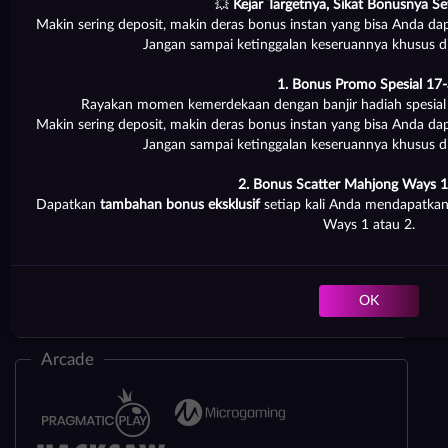
💥
Kejar Targetnya, Sikat Bonusnya Se
Makin sering deposit, makin deras bonus instan yang bisa Anda d
Crash Game
Jangan sampai ketinggalan keseruannya khusus di
1. Bonus Promo Spesial 17
Rayakan momen kemerdekaan dengan banjir hadiah spesial
Makin sering deposit, makin deras bonus instan yang bisa Anda d
Jangan sampai ketinggalan keseruannya khusus di
2. Bonus Scatter Mahjong Ways 1 
Dapatkan
tambahan bonus eksklusif
setiap kali Anda mendapatka
Ways 1 atau 2.
OK
Arcade