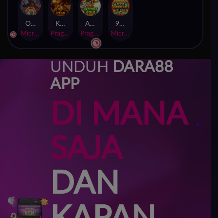
Orphan Organ
King Of Spears
Anaconda Gold
9 Masks of Fire™ HyperSpins™
MicroGaming
Pragmatic Play
Pragmatic Play
MicroGaming
UNDUH
DARA88
APP
DI MANA
SAJA
DAN