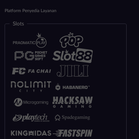
Platform Penyedia Layanan
Slots