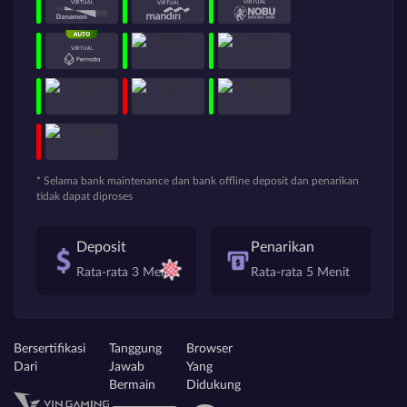
* Selama bank maintenance dan bank offline deposit dan penarikan
tidak dapat diproses
Deposit
Penarikan
Rata-rata 3 Menit
Rata-rata 5 Menit
Bersertifikasi
Tanggung
Browser
Dari
Jawab
Yang
Bermain
Didukung