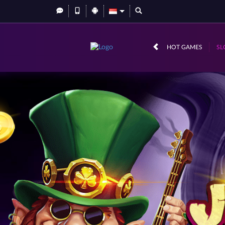
HOT GAMES
SL