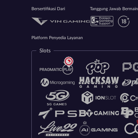
Bersertifikasi Dari
Tanggung Jawab Bermain
Platform Penyedia Layanan
Slots