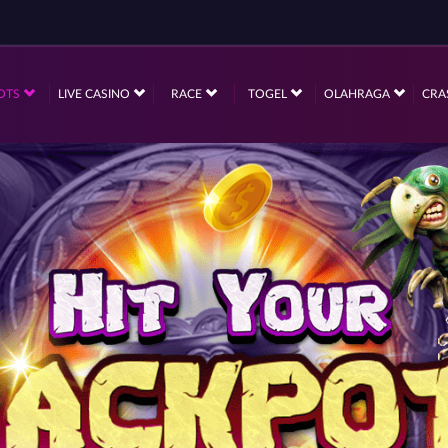
OTS
LIVE CASINO
RACE
TOGEL
OLAHRAGA
CRA