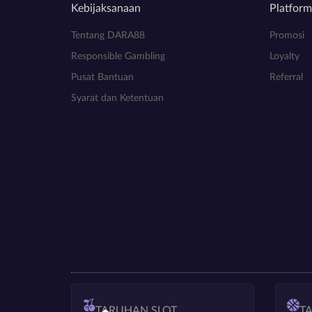
Kebijaksanaan
Platfor
Tentang DARA88
Promosi
Responsible Gambling
Loyalty
Pusat Bantuan
Referral
Syarat dan Ketentuan
TARUHAN SLOT
T