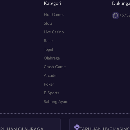
m
Kategori
Dukung
Hot Games
+573
Slots
Live Casino
Race
Togel
Olahraga
Crash Game
Arcade
Poker
E-Sports
Sabung Ayam
ARUHAN OLAHRAGA
TARUHAN LIVE KASIN