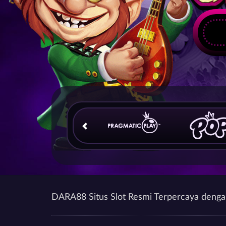
DARA88 Situs Slot Resmi Terpercaya dengan