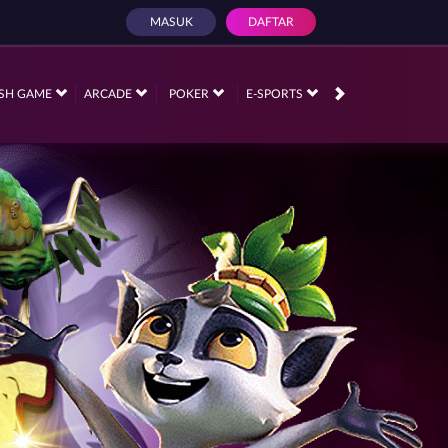
MASUK
DAFTAR
SH GAME
ARCADE
POKER
E-SPORTS
SABUNG AYAM