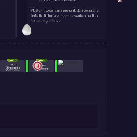
Platform togel yang menarik dari perusahan
terbaik di dunia yang menawarkan hadiah
kemenangan besar