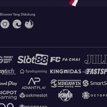
Browser Yang Didukung