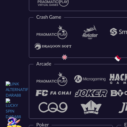
Crash Game
Arcade
Poker
E