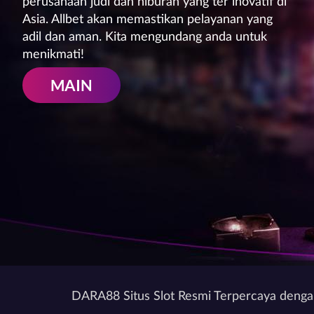
perusahaan judi dan hiburan yang ter inovatif di
Asia. Allbet akan memastikan pelayanan yang
adil dan aman. Kita mengundang anda untuk
menikmati!
MAIN
DARA88 Situs Slot Resmi Terpercaya dengan