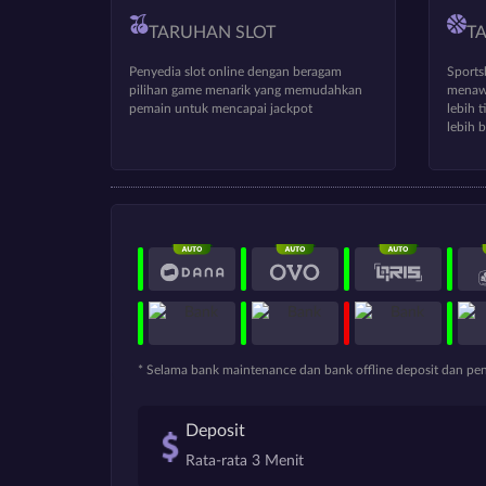
TARUHAN SLOT
T
Penyedia slot online dengan beragam
Sports
pilihan game menarik yang memudahkan
menawa
pemain untuk mencapai jackpot
lebih 
lebih 
* Selama bank maintenance dan bank offline deposit dan pen
Deposit
Rata-rata 3 Menit