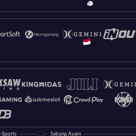
-Sports
Sabung Ayam