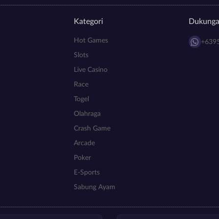
m
Kategori
Dukung
Hot Games
+639
Slots
Live Casino
Race
Togel
Olahraga
Crash Game
Arcade
Poker
E-Sports
Sabung Ayam