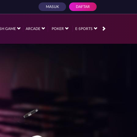
MASUK
DAFTAR
SH GAME
ARCADE
POKER
E-SPORTS
SABUNG AYAM