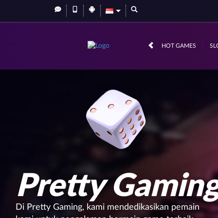
HOT GAMES
SL
Pretty Gamin
Di Pretty Gaming, kami mendedikasikan pemain