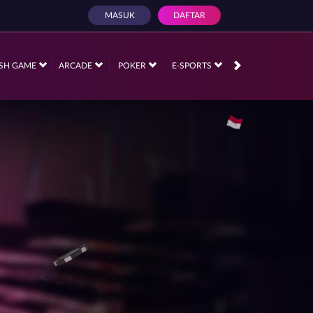
MASUK
DAFTAR
SH GAME
ARCADE
POKER
E-SPORTS
SABUNG AYAM