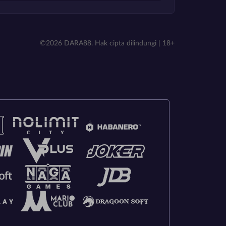
©2026 DARA88. Hak cipta dilindungi | 18+