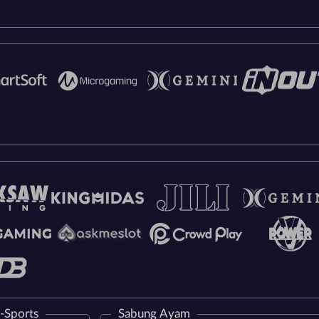
-Sports
Sabung Ayam