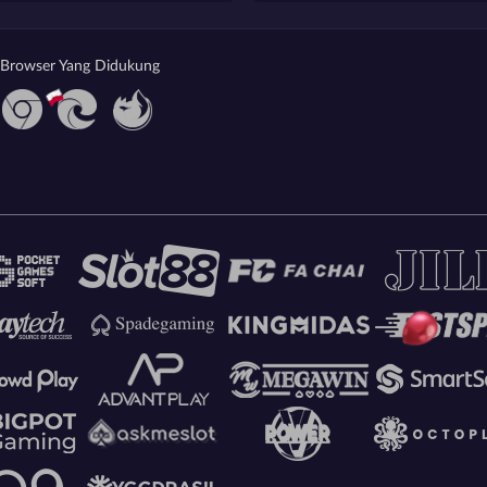
Browser Yang Didukung