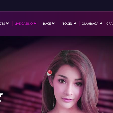
OTS
LIVE CASINO
RACE
TOGEL
OLAHRAGA
CRA
g