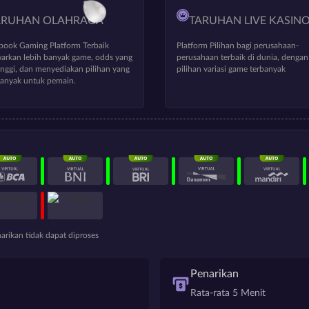
ARUHAN OLAHRAGA
TARUHAN LIVE KASIN
book Gaming Platform Terbaik
Platform Pilihan bagi perusahaan-
rkan lebih banyak game, odds yang
perusahaan terbaik di dunia, dengan
tinggi, dan menyediakan pilihan yang
pilihan variasi game terbanyak
banyak untuk pemain.
arikan tidak dapat diproses
Penarikan
Rata-rata 5 Menit