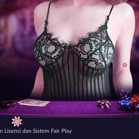
 Lisensi dan Sistem Fair Play